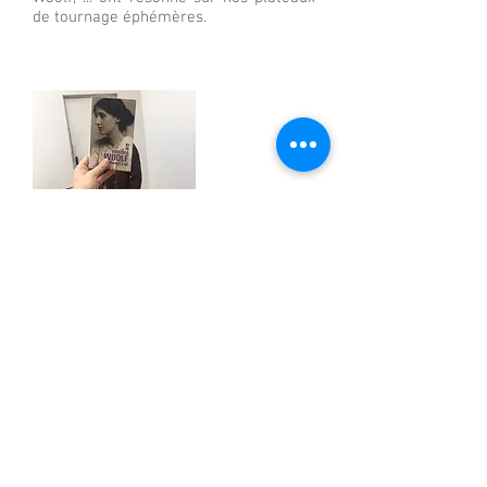
de tournage éphémères.
ET surtout ...
les Commandos d'occupation de la
ville // 2020
Un commando en déambulation,