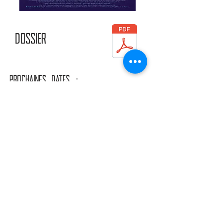
DOSSIER
ProchaineS DATES :
Le 25 mars à Coignières - (78) - Espace Alphonse
Daudet/
AVARE
Le 14 mai à Ath (Belgique) Festival Sortilèges Rues et
vous/
TEMPETE
+ D'INFOS
TOUTES LES DATES